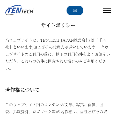
コ
ー
ン
メ
ニ
テ
ュ
ン
サ
サイトポリシー
ー
ツ
イ
へ
当ウェブサイトは、TENTECH JAPAN株式会社(以下「当
ト
ス
社」といいます)およびその代理人が運営しています。 当ウ
キ
ポ
ェブサイトのご利用の前に、以下の利用条件をよくお読みい
ッ
ただき、これらの条件に同意された場合のみご利用くださ
リ
プ
い。
シ
ー
著作権について
このウェブサイト内のコンテンツ(文章、写真、画像、図
表、掲載資料、ロゴマーク等)の著作権は、当社及びその取