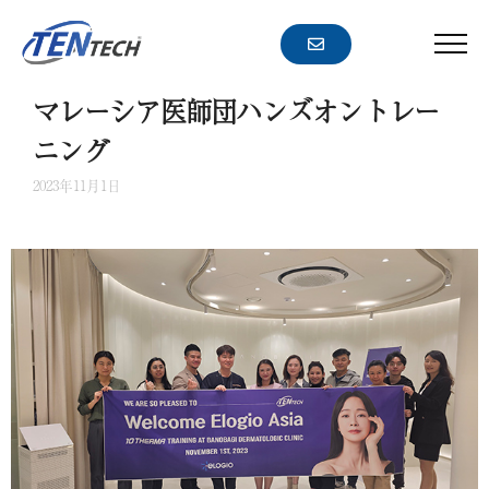
コ
ー
ン
メ
ニ
テ
ュ
ン
マレーシア医師団ハンズオントレー
ー
ツ
ニング
へ
2023年11月1日
ス
キ
ッ
プ