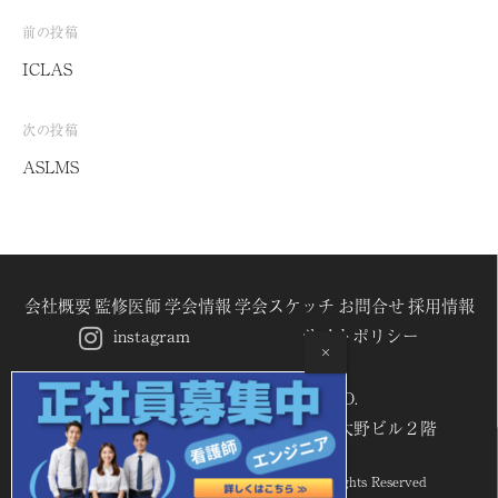
前の投稿
投
ICLAS
稿
ナ
次の投稿
ビ
ASLMS
ゲ
ー
シ
ョ
会社概要
監修医師
学会情報
学会スケッチ
お問合せ
採用情報
instagram
サイトポリシー
ン
TENTECH JAPAN CO.,LTD.
104-0042 東京都中央区入船2-5-6
入船大野ビル２階
Copyright © 2021 TENTECH JAPAN.
All Rights Reserved