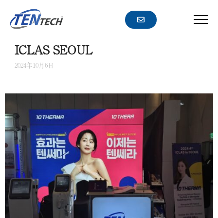
コ
ー
ン
メ
ニ
テ
ュ
ン
ICLAS SEOUL
ー
ツ
2024年10月6日
へ
ス
キ
ッ
プ