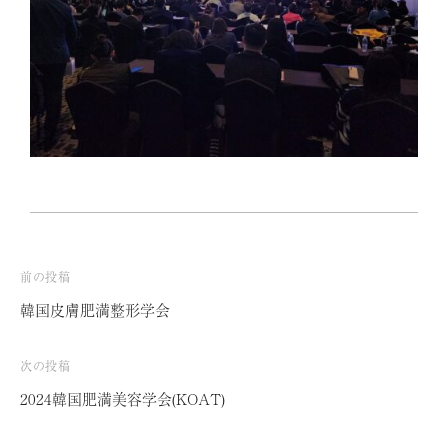
前の投稿
投
韓国皮膚肥満整形学会
稿
ナ
次の投稿
ビ
2024韓国肥満美容学会(KOAT)
ゲ