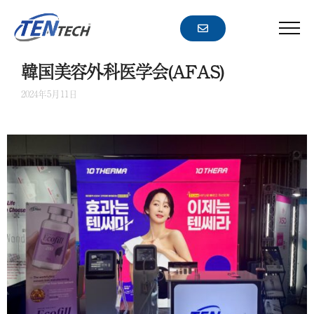
コ
ー
ン
メ
ニ
テ
ュ
ン
韓国美容外科医学会(AFAS)
ー
ツ
2024年5月11日
へ
ス
キ
ッ
プ