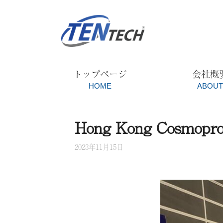
コ
ン
テ
ン
ツ
トップページ
会社概
へ
HOME
ABOU
ス
キ
Hong Kong Cosmopro
ッ
プ
2023年11月15日