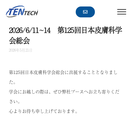
コ
ー
ン
メ
ニ
テ
ュ
ン
2026/6/11~14 第125回日本皮膚科学
ー
ツ
会総会
へ
2026年5月21日
ス
キ
ッ
第125回日本皮膚科学会総会に出展することとなりまし
プ
た。
学会にお越しの際は、ぜひ弊社ブースへお立ち寄りくだ
さい。
心よりお待ち申し上げております。